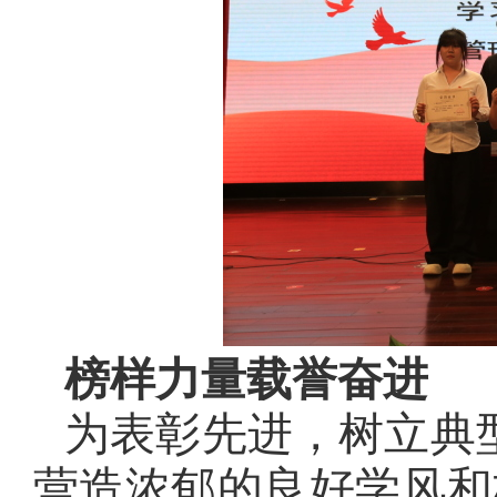
榜样力量
载誉奋进
为表彰先进，树立典
营造浓郁的良好学风和