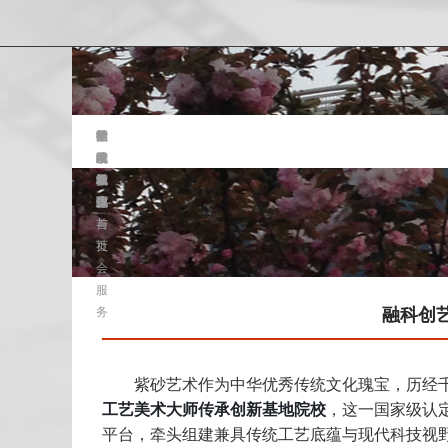
学
艺
学
专
教
团
党
招
继
校
术
院
业
研
学
群
生
续
首
学
概
介
动
工
工
就
教
页
院
况
绍
态
作
作
业
育
首
与
页
社
会
服
务
融科创
紫砂艺术作为中华优秀传统文化瑰宝，历经千
工艺美术大师传承创新基地院校
，这一国家级认
平台，牵头组建兼具传统工艺底蕴与现代科技视