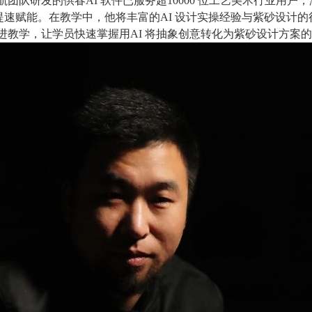
航团队研发的供
春AI
软件已服务
超10000
位工艺美术行业用户，
提速赋能。在教学中，他将丰富
的AI
设计实操经验与紫砂设计的
进教学，让学员快速掌握
用AI
将抽象创意转化为紫砂设计方案的