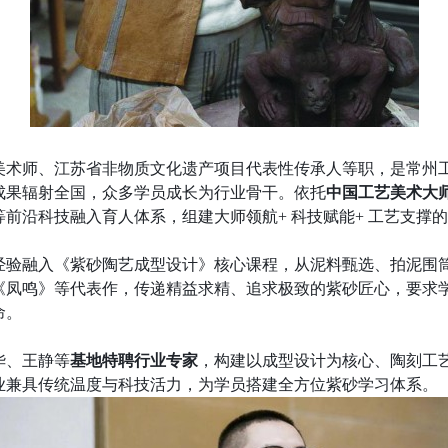
美术师、江苏省非物质文化遗产项目代表性
传承人等职
，是常州
成果辐射全国，众多学员成长为行业骨干。依托
中国工艺美术大
等前沿科技融入育人体系，组建
大师
领航+
科技赋
能+
工艺支撑
的
。
经验融入《紫砂陶艺成型设计》核心课程，从泥料甄选、拍泥围
《凤鸣》等代表作，传递
精益求精、追求极致
的紫砂匠心，要求
命。
华、王静等
基地特聘行业专家
，
构建以
成型设计为核心、陶刻工
业兼具传统温度与科技活力，为学员搭建全方位紫砂学习体系。