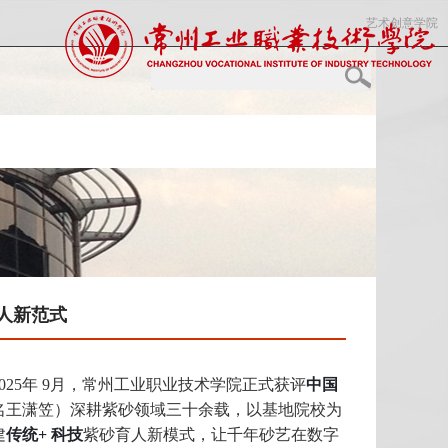
艺术创意学院
人新范式
025年
9月
，常州工业职业技术学院正式获评
中国
名
王潇笠
）深耕紫砂领域三十余载，以基地院校为
建
传统+
科技
紫砂育人新模式，让千年
砂艺
在数字